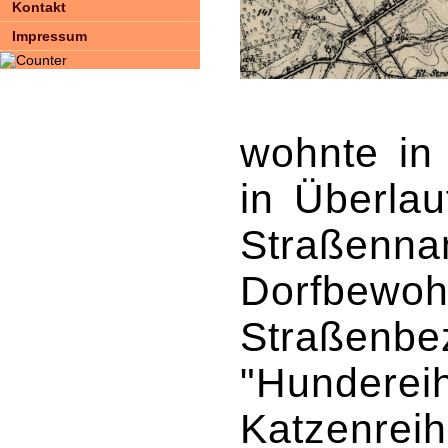
Kontakt
Impressum
wohnte in
in Überlauf
Straßenna
Dorfbewoh
Straßenbe
"Hundereih
Katzenreih