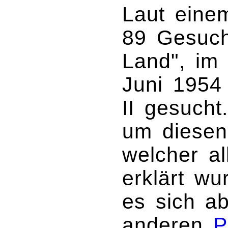
Laut einem
89 Gesuch
Land", i
Juni 1954 
II gesucht
um diesen 
welcher al
erklärt wu
es sich a
anderen
P