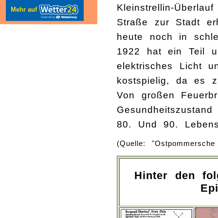
Kleinstrellin-Überla
Mehr auf
Straße zur Stadt e
heute noch in schl
1922 hat ein Teil u
elektrisches Licht 
kostspielig, da es z
Von großen Feuerbr
Gesundheitszustand
80. Und 90. Lebensj
(Quelle: "Ostpommersche
Hinter den fo
Ep