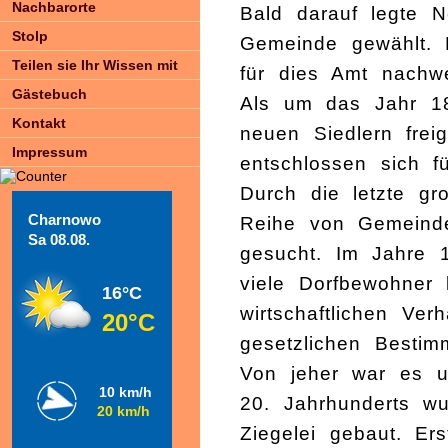
Nachbarorte
Bald darauf legte 
Stolp
Gemeinde gewählt. E
Teilen sie Ihr Wissen mit
für dies Amt nachwe
Gästebuch
Als um das Jahr 18
Kontakt
neuen Siedlern frei
Impressum
entschlossen sich fü
Durch die letzte gr
Charnowo
Reihe von Gemeinde
Sa 08.08.
gesucht. Im Jahre 
viele Dorfbewohner 
16°C
wirtschaftlichen Ve
20°C
gesetzlichen Besti
Von jeher war es u
10 km/h
20. Jahrhunderts wu
20 km/h
Ziegelei gebaut. Er