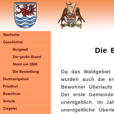
Startseite
Geschichte
Die 
Burgwall
Der große Brand
Streit um 1800
Da das Waldgebiet "
Die Besiedlung
wurden auch die er
Dorfnavigation
Bewohner Überlaufs
Friedhof
Bewohner
Der erste Gemeindev
Schule
unentgeltlich. Im J
Ziegelei
unentgeltliche Über