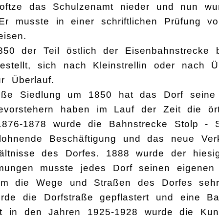
Noftze das Schulzenamt nieder und nun w
r musste in einer schriftlichen Prüfung v
isen.
50 der Teil östlich der Eisenbahnstrecke 
gestellt, sich nach Kleinstrellin oder nach
r Überlauf.
oße Siedlung um 1850 hat das Dorf seine j
vorstehern haben im Lauf der Zeit die ört
1876-1878 wurde die Bahnstrecke Stolp - S
lohnende Beschäftigung und das neue Verke
rhältnisse des Dorfes. 1888 wurde der hies
mmungen musste jedes Dorf seinen eigenen 
m die Wege und Straßen des Dorfes sehr 
rde die Dorfstraße gepflastert und eine B
st in den Jahren 1925-1928 wurde die Kunst