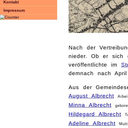
Kontakt
Impressum
Nach der Vertreibun
nieder. Ob er sich 
veröffentlichte im
St
demnach nach April
Aus der Gemeindesee
August Albrecht
Arbe
Minna Albrecht
gebor
Hildegard Albrecht
T
Adeline Albrecht
Mut