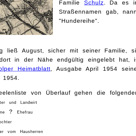
Familie
Schulz
. Da es in
Straßennamen gab, nann
"Hundereihe".
g ließ August, sicher mit seiner Familie, 
dort in der Nähe endgültig eingelebt hat, 
olper Heimatblatt
, Ausgabe April 1954 seine
 1954.
lenliste von Überlauf gehen die folgenden 
iter und Landwirt
?
ene
Ehefrau
ochter
ter vom Hausherren