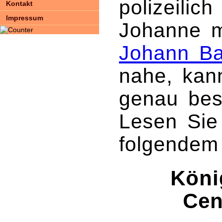
polizeilic
Kontakt
Impressum
Johanne 
Johann Ba
nahe, kan
genau bes
Lesen Sie
folgendem 
Köni
Cent