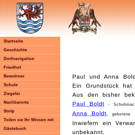
Startseite
Geschichte
Dorfnavigation
Friedhof
Bewohner
Paul und Anna Boldt
Schule
Ein Grundstück hat
Ziegelei
Aus den bisher beka
Nachbarorte
Paul Boldt
- Schuhmac
Stolp
Anna Boldt
,
geborene
Teilen sie Ihr Wissen mit
Inwiefern ein Verwa
Gästebuch
unbekannt.