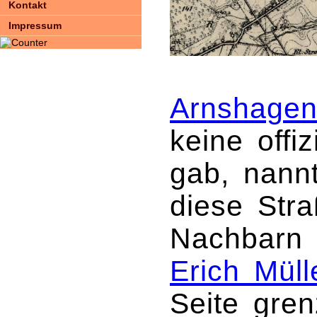
Kontakt
Impressum
Arnshage
keine offi
gab, nann
diese Str
Nachbarn 
Erich Müll
Seite gre