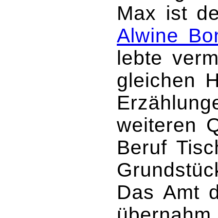
Max ist d
Alwine Bo
lebte verm
gleichen 
Erzählung
weiteren 
Beruf Tisc
Grundstüc
Das Amt d
übernahm 