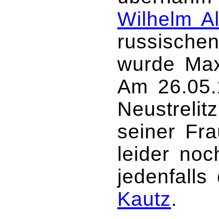
Wilhelm Al
russische
wurde Max
Am 26.05.
Neustreli
seiner Fr
leider no
jedenfalls
Kautz
.