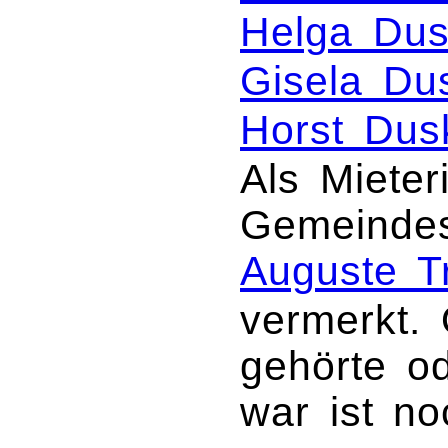
Helga Du
Gisela Du
Horst Dus
Als Mieteri
Gemeindes
Auguste T
vermerkt. 
gehörte od
war ist n