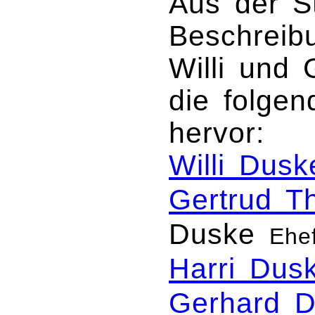
Aus der S
Beschreib
Willi und
die folgen
hervor:
Willi Dusk
Gertrud 
Duske
Ehe
Harri Dus
Gerhard 