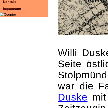
Kontakt
Impressum
Willi Dusk
Seite östl
Stolpmünd
war die F
Duske
mit 