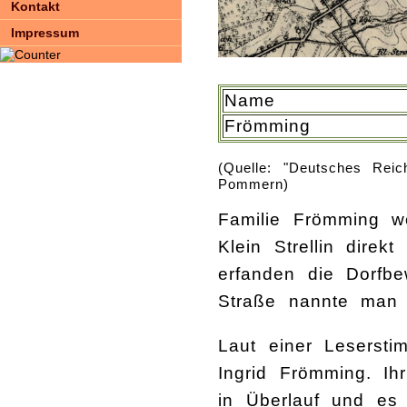
Kontakt
Impressum
Name
Frömming
(Quelle: "Deutsches Reic
Pommern)
Familie Frömming w
Klein Strellin dire
erfanden die Dorfb
Straße nannte man 
Laut einer Leserst
Ingrid Frömming. Ih
in Überlauf und es 