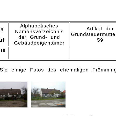
Alphabetisches
ng
Artikel der
Namensverzeichnis
Grundsteuermutter
der Grund- und
uf
59
Gebäudeeigentümer
te
 Sie einige Fotos des ehemaligen Frömmi