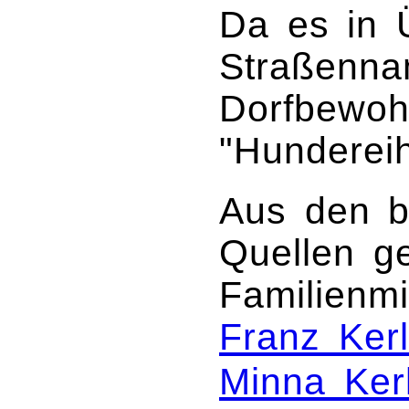
Da es in Ü
Straßenna
Dorfbewoh
"Hundereih
Aus den b
Quellen g
Familienmi
Franz Kerl
Minna Kerl