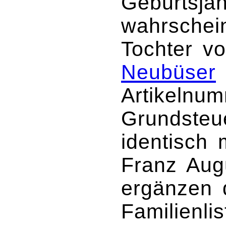
Geburtsjah
wahrschein
Tochter v
Neubüser
Artikelnu
Grundsteue
identisch 
Franz Aug
ergänzen 
Familienli