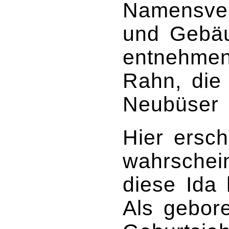
Namensver
und Gebäu
entnehmen
Rahn, die 
Neubüser
Hier ersch
wahrschei
diese Ida 
Als gebor