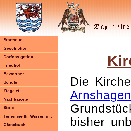
Startseite
Geschichte
Ki
Dorfnavigation
Friedhof
Bewohner
Die Kirch
Schule
Ziegelei
Arnshage
Nachbarorte
Grundstüc
Stolp
Teilen sie Ihr Wissen mit
bisher unb
Gästebuch