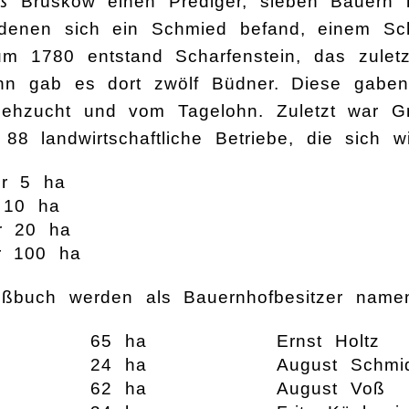
 Brüskow einen Prediger, sieben Bauern m
 denen sich ein Schmied befand, einem Sc
um 1780 entstand Scharfenstein, das zulet
n gab es dort zwölf Büdner. Diese gaben
Viehzucht und vom Tagelohn. Zuletzt war G
88 landwirtschaftliche Betriebe, die sich w
er 5 ha
 10 ha
r 20 ha
r 100 ha
eßbuch werden als Bauernhofbesitzer namen
65 ha
Ernst Holtz
24 ha
August Schmi
62 ha
August Voß