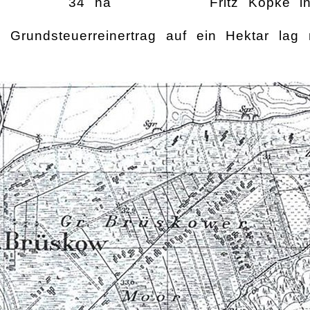
34 ha
Fritz Köpke 
he Grundsteuerreinertrag auf ein Hektar lag