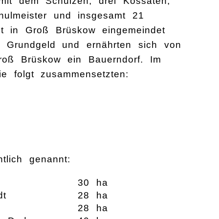
it dem Schulzen, drei Kossäten,
hulmeister und insgesamt 21
zt in Groß Brüskow eingemeindet
 Grundgeld und ernährten sich von
roß Brüskow ein Bauerndorf. Im
ie folgt zusammensetzten:
tlich genannt:
30 ha
dt
28 ha
28 ha