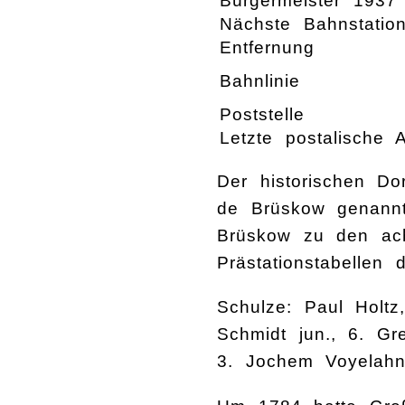
Bürgermeister 1937
Nächste Bahnstatio
Entfernung
Bahnlinie
Poststelle
Letzte postalische A
Der historischen Do
de Brüskow genannt
Brüskow zu den ach
Prästationstabellen
Schulze: Paul Holtz
Schmidt jun., 6. Gr
3. Jochem Voyelahn