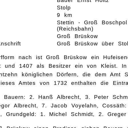
Bauer Ernst Holtz
n
Stolp
9 km
Stettin - Groß Boschpo
(Reichsbahn)
Groß Brüskow
nschrift
Groß Brüskow über Sto
rfform nach ist Groß Brüskow ein Hufeisen
 und 1407 als Besitzer ein von Kleist. In
tzehn königlichen Dörfern, die dem Amt St
 dieses Amtes von 1732 enthalten die Eintr
, Bauern: 2. Hanß Albrecht, 3. Peter Schm
egor Albrecht, 7. Jacob Voyelahn, Cossäth:
, Grundgeld: 1. Michel Schmidt, 2. Greger