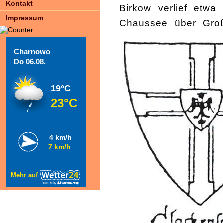
Kontakt
Birkow verlief etwa
Impressum
Chaussee über Gro
Charnowo
Do 06.08.
19°C
23°C
4 km/h
7 km/h
Mehr auf