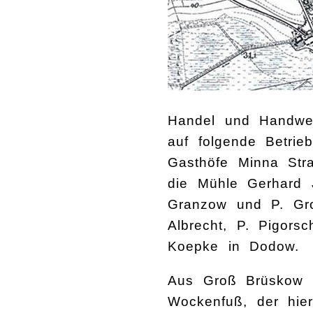
Handel und Handwer
auf folgende Betri
Gasthöfe Minna Stra
die Mühle Gerhard 
Granzow und P. Grot
Albrecht, P. Pigors
Koepke in Dodow.
Aus Groß Brüskow s
Wockenfuß, der hie