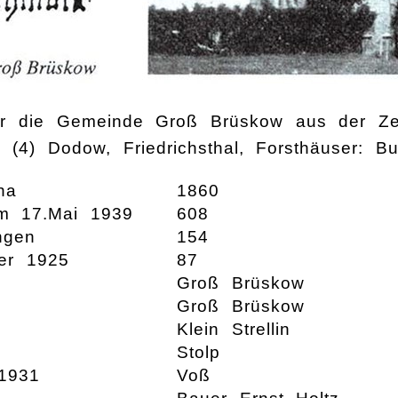
r die Gemeinde Groß Brüskow aus der Zei
: (4) Dodow, Friedrichsthal, Forsthäuser: B
ha
1860
m 17.Mai 1939
608
ngen
154
er 1925
87
Groß Brüskow
Groß Brüskow
Klein Strellin
Stolp
1931
Voß