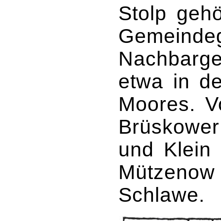
Stolp geh
Gemeindeg
Nachbarge
etwa in d
Moores. Vo
Brüskower
und Klein
Mützenow 
Schlawe.