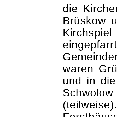
die Kirch
Brüskow 
Kirchspiel
eingepfarr
Gemeindemi
waren Grü
und in di
Schwolow 
(teilweise)
Forsthäus