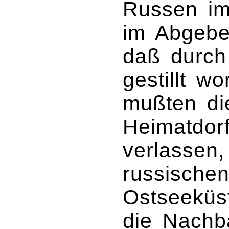
Russen im
im Abgebe
daß durch
gestillt w
mußten di
Heimatdor
verlassen,
russische
Ostseeküst
die Nachb