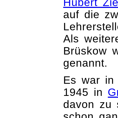
Hubert Zie
auf die zw
Lehrerstel
Als weiter
Brüskow 
genannt.
Es war in
1945 in
G
davon zu 
schon gan