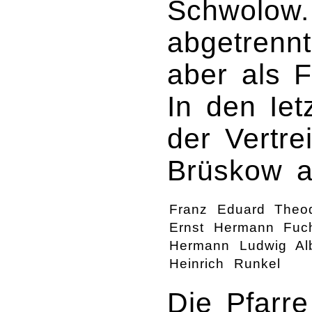
Schwolow.
abgetrenn
aber als F
In den Iet
der Vertr
Brüskow a
Franz Eduard Theod
Ernst Hermann Fuc
Hermann Ludwig Alb
Heinrich Runkel
Die Pfarr