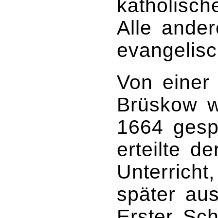
katholisch
Alle ande
evangelisc
Von einer
Brüskow w
1664 gesp
erteilte d
Unterricht
später aus
Erster Sc