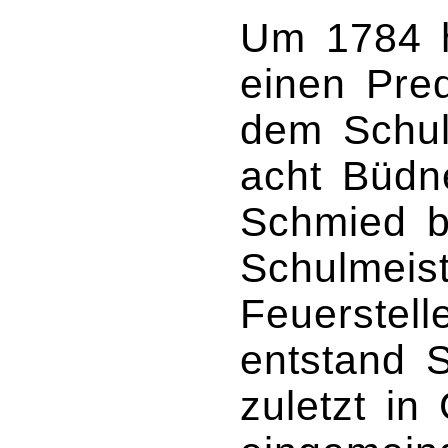
Um 1784 h
einen Pred
dem Schul
acht Büdne
Schmied b
Schulmeis
Feuerstel
entstand S
zuletzt i