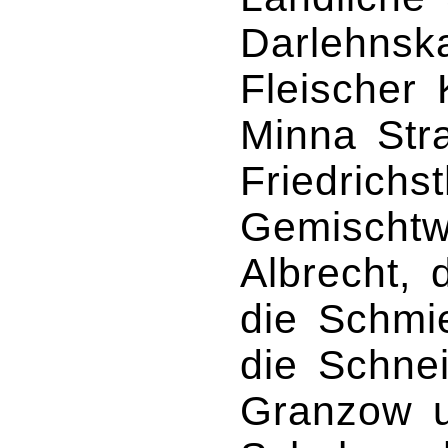
Darlehns
Fleischer
Minna Str
Friedrichst
Gemischtw
Albrecht,
die Schmi
die Schnei
Granzow u