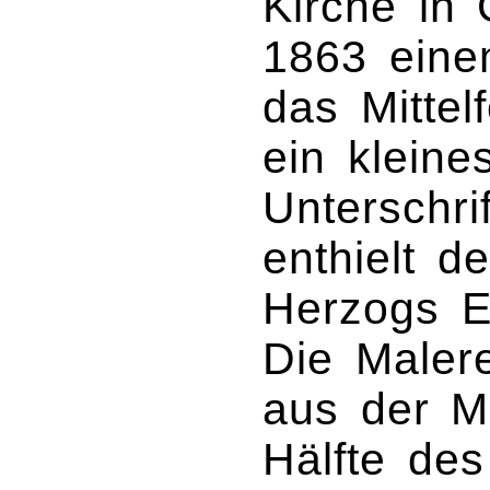
Kirche in
1863 eine
das Mittel
ein kleine
Unterschri
enthielt d
Herzogs E
Die Maler
aus der Mi
Hälfte des