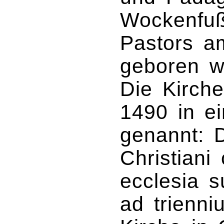
Wockenfuß
Pastors a
geboren w
Die Kirch
1490 in e
genannt: 
Christian
ecclesia s
ad trienni