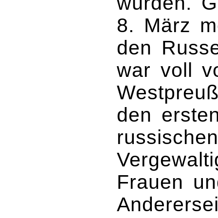
wurden. 
8. März m
den Russe
war voll 
Westpreuß
den erste
russische
Vergewalt
Frauen un
Anderersei