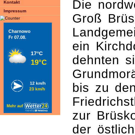
Die nordw
Kontakt
Impressum
Groß Brüs
Landgeme
Charnowo
Fr 07.08.
ein Kirch
17°C
dehnten s
19°C
Grundmorä
12 km/h
bis zu den
23 km/h
Friedrich
Mehr auf
zur Brüsk
der östlic