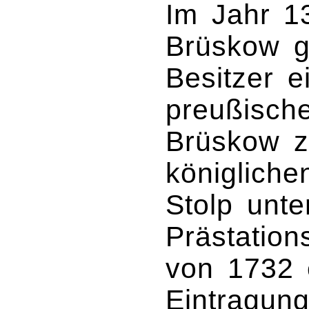
Im Jahr 1
Brüskow g
Besitzer e
preußisch
Brüskow z
königlich
Stolp unte
Prästation
von 1732 
Eintragung