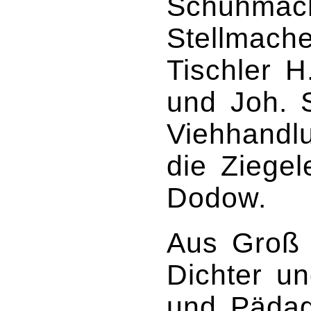
Schuhmach
Stellmache
Tischler H
und Joh. 
Viehhandl
die Ziegel
Dodow.
Aus Groß 
Dichter un
und Pädag