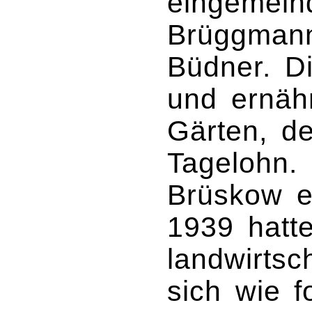
eingemein
Brüggmann
Büdner. D
und ernähr
Gärten, d
Tagelohn.
Brüskow e
1939 hatt
landwirtsc
sich wie 