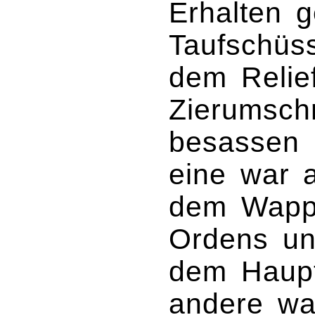
Erhalten g
Taufschüs
dem Relie
Zierumschr
besassen k
eine war a
dem Wapp
Ordens un
dem Haupte
andere wa