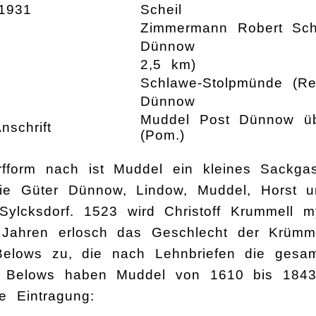
1931
Scheil
Zimmermann Robert Sch
n
Dünnow
2,5 km)
Schlawe-Stolpmünde (Re
Dünnow
Muddel Post Dünnow üb
nschrift
(Pom.)
rfform nach ist Muddel ein kleines Sackgas
die Güter Dünnow, Lindow, Muddel, Horst 
ylcksdorf. 1523 wird Christoff Krummell 
Jahren erlosch das Geschlecht der Krümm
Belows zu, die nach Lehnbriefen die ges
e Belows haben Muddel von 1610 bis 1843 b
e Eintragung: