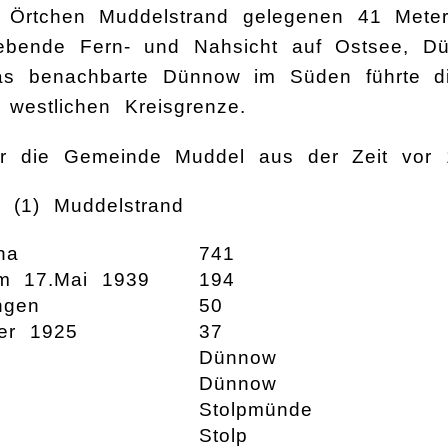
 Örtchen Muddelstrand gelegenen 41 Mete
ebende Fern- und Nahsicht auf Ostsee, Dü
das benachbarte Dünnow im Süden führte 
 westlichen Kreisgrenze.
r die Gemeinde Muddel aus der Zeit vor 
: (1) Muddelstrand
ha
741
m 17.Mai 1939
194
ngen
50
er 1925
37
Dünnow
Dünnow
Stolpmünde
Stolp