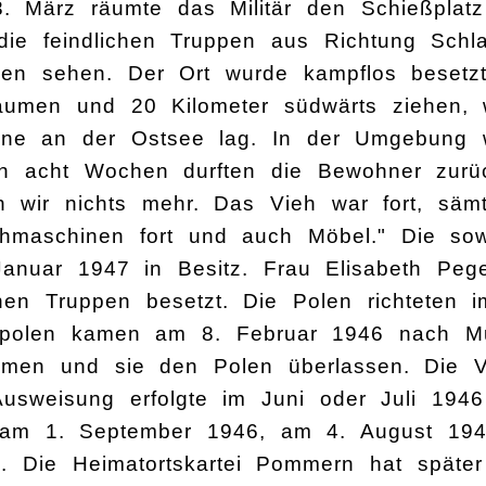
. März räumte das Militär den Schießplat
ie feindlichen Truppen aus Richtung Schl
n sehen. Der Ort wurde kampflos besetz
umen und 20 Kilometer südwärts ziehen, w
rzone an der Ostsee lag. In der Umgebung
h acht Wochen durften die Bewohner zurüc
 wir nichts mehr. Das Vieh war fort, sämt
ähmaschinen fort und auch Möbel." Die sow
 Januar 1947 in Besitz. Frau Elisabeth Pe
en Truppen besetzt. Die Polen richteten i
vilpolen kamen am 8. Februar 1946 nach M
men und sie den Polen überlassen. Die Ve
usweisung erfolgte im Juni oder Juli 1946
: am 1. September 1946, am 4. August 19
. Die Heimatortskartei Pommern hat späte