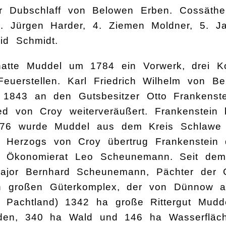
jor Dubschlaff von Belowen Erben. Cossäth
. Jürgen Harder, 4. Ziemen Moldner, 5. Ja
id Schmidt.
tte Muddel um 1784 ein Vorwerk, drei Ko
euerstellen. Karl Friedrich Wilhelm von B
1843 an den Gutsbesitzer Otto Frankenst
d von Croy weiterveräußert. Frankenstein 
876 wurde Muddel aus dem Kreis Schlawe in
 Herzogs von Croy übertrug Frankenstein 
 Ökonomierat Leo Scheunemann. Seit dem
Major Bernhard Scheunemann, Pächter der
en großen Güterkomplex, der von Dünnow au
t Pachtland) 1342 ha große Rittergut Mud
en, 340 ha Wald und 146 ha Wasserfläche