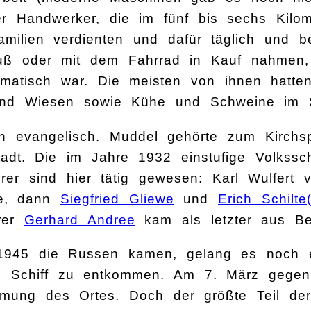
r Handwerker, die im fünf bis sechs Kilom
amilien verdienten und dafür täglich und b
ß oder mit dem Fahrrad in Kauf nahmen, 
lematisch war. Die meisten von ihnen hatt
nd Wiesen sowie Kühe und Schweine im Stal
n evangelisch. Muddel gehörte zum Kirch
Stadt. Die im Jahre 1932 einstufige Volkss
hrer sind hier tätig gewesen: Karl Wulfert
ze, dann
Siegfried Gliewe
und
Erich Schilte(
hrer
Gerhard Andree
kam als letzter aus Ber
1945 die Russen kamen, gelang es noch e
 Schiff zu entkommen. Am 7. März gegen 
mung des Ortes. Doch der größte Teil der