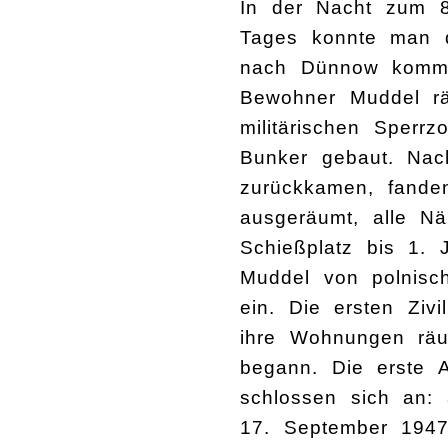
In der Nacht zum 8
Tages konnte man d
nach Dünnow komme
Bewohner Muddel rä
militärischen Sper
Bunker gebaut. Nac
zurückkamen, fanden
ausgeräumt, alle N
Schießplatz bis 1.
Muddel von polnisch
ein. Die ersten Zi
ihre Wohnungen räu
begann. Die erste A
schlossen sich an
17. September 1947