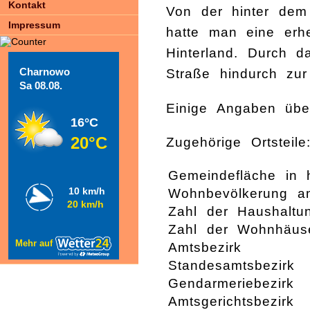
Kontakt
Von der hinter dem
Impressum
hatte man eine erh
Hinterland. Durch 
Charnowo
Straße hindurch zur
Sa 08.08.
Einige Angaben übe
16°C
20°C
Zugehörige Ortsteile
Gemeindefläche in 
10 km/h
Wohnbevölkerung a
20 km/h
Zahl der Haushaltu
Zahl der Wohnhäus
Mehr auf
Amtsbezirk
Standesamtsbezirk
Gendarmeriebezirk
Amtsgerichtsbezirk