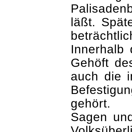
Palisadenb
läßt. Spä
beträchtli
Innerhalb 
Gehöft de
auch die i
Befestigun
gehört.
Sagen un
Volksüberl