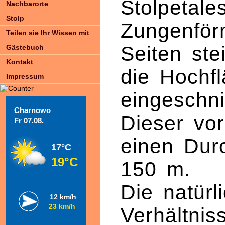
Stolpetales
Nachbarorte
Stolp
Zungenför
Teilen sie Ihr Wissen mit
Seiten stei
Gästebuch
Kontakt
die Hochf
Impressum
eingeschni
Charnowo
Dieser vo
Fr 07.08.
einen Dur
17°C
19°C
150 m.
Die natürl
12 km/h
23 km/h
Verhältnis