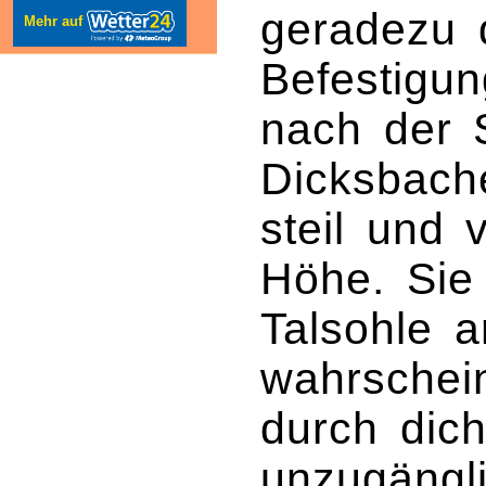
geradezu 
Mehr auf
Befestigu
nach der 
Dicksbach
steil und 
Höhe. Sie
Talsohle a
wahrschein
durch dic
unzugängli