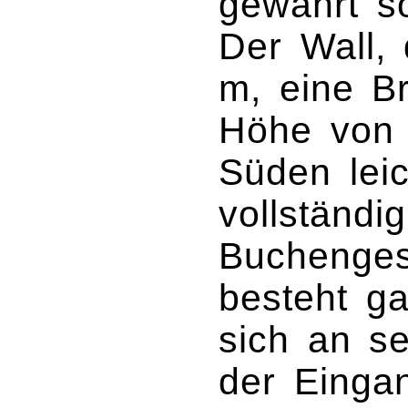
gewährt s
Der Wall,
m, eine B
Höhe von 
Süden leic
vollständi
Buchenges
besteht g
sich an se
der Einga