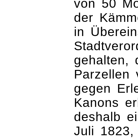
von 50 Mo
der Kämme
in Überei
Stadtveror
gehalten,
Parzellen
gegen Erle
Kanons er
deshalb e
Juli 1823,