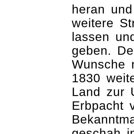
heran und
weitere S
lassen un
geben. De
Wunsche n
1830 weit
Land zur 
Erbpacht 
Bekanntma
geschah i