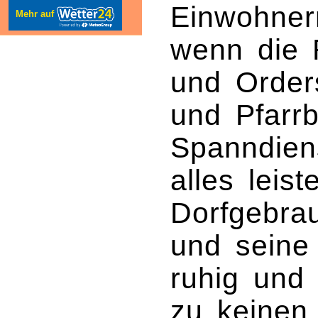
Einwohnern
Mehr auf
wenn die R
und Orders
und Pfarr
Spanndien
alles leis
Dorfgebra
und seine
ruhig und 
zu keinen