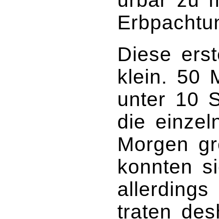
Erbpachtu
Diese ers
klein. 50
unter 10 S
die einzel
Morgen gr
konnten s
allerdings
traten des