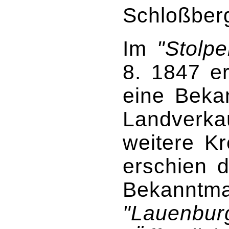
Schloßber
Im
"Stolp
8. 1847 e
eine Beka
Landverka
weitere Kr
erschien d
Bekanntm
"Lauenburg