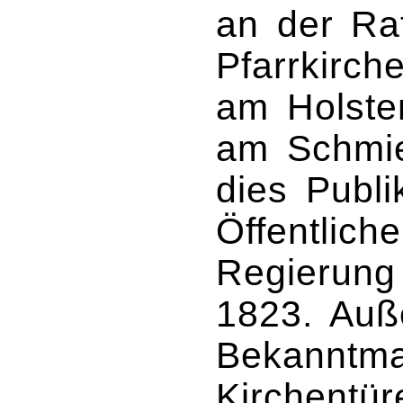
an der Rat
Pfarrkirch
am Holste
am Schmied
dies Publ
Öffentlich
Regierung
1823. Auß
Bekanntma
Kirchentü