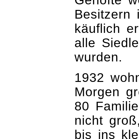
Gehöfte w
Besitzern
käuflich e
alle Siedl
wurden.
1932 wohn
Morgen gr
80 Familie
nicht groß
bis ins kl