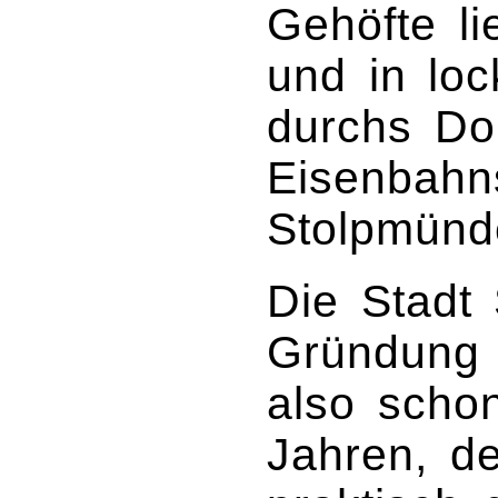
Gehöfte li
und in loc
durchs Dor
Eisenbahns
Stolpmünd
Die Stadt 
Gründung 
also scho
Jahren, d