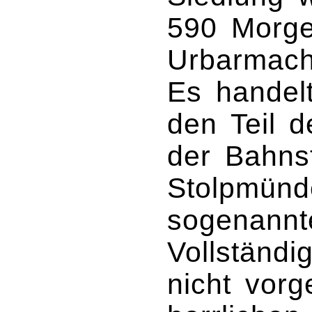
590 Morge
Urbarmach
Es handel
den Teil d
der Bahnst
Stolpmünde
sogenannt
Vollständi
nicht vor