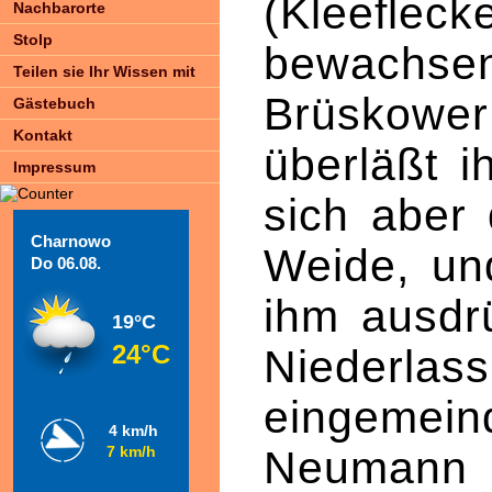
(Kleefleck
Nachbarorte
Stolp
bewachsen
Teilen sie Ihr Wissen mit
Brüskower
Gästebuch
Kontakt
überläßt i
Impressum
sich aber 
Charnowo
Weide, und
Do 06.08.
ihm ausdr
19°C
24°C
Niederlass
eingemein
4 km/h
Neumann m
7 km/h