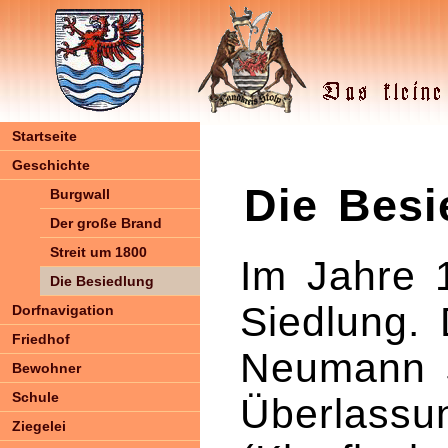
Startseite
Geschichte
Die Besi
Burgwall
Der große Brand
Streit um 1800
Im Jahre 
Die Besiedlung
Siedlung.
Dorfnavigation
Friedhof
Neumann s
Bewohner
Schule
Überlassu
Ziegelei