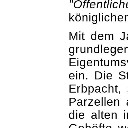
"Öffentlic
königliche
Mit dem Ja
grundlege
Eigentumsv
ein. Die S
Erbpacht, 
Parzellen 
die alten