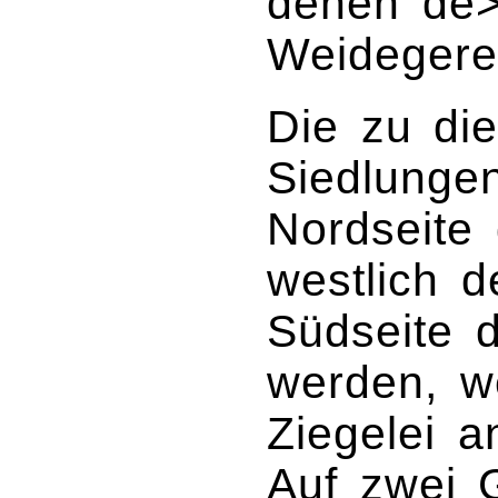
denen de>
Weidegerec
Die zu die
Siedlunge
Nordseite
westlich d
Südseite d
werden, we
Ziegelei a
Auf zwei G