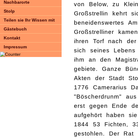
Nachbarorte
von Below, zu Klei
Stolp
Großstrellin kehrt 
Teilen sie Ihr Wissen mit
beneidenswertes Amt
Gästebuch
Großstrelliner kam
Kontakt
ihren Torf nach der
Impressum
sich seines Lebens 
ihm an den Magistr
gebiete. Ganze Bün
Akten der Stadt Sto
1776 Camerarius Da
"Böscherdrunm" aus
erst gegen Ende de
aufgehört haben sie
1844 53 Fichten, 3
gestohlen. Der Rat