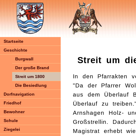
Startseite
Geschichte
Streit um di
Burgwall
Der große Brand
In den Pfarrakten 
Streit um 1800
"Da der Pfarrer Wol
Die Besiedlung
aus dem Überlauf B
Dorfnavigation
Überlauf zu treiben
Friedhof
Bewohner
Arnshagen Holz- un
Schule
Großstrellin. Dadur
Ziegelei
Magistrat erhebt wi