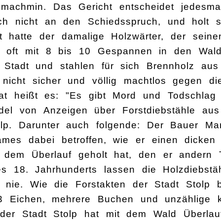
nmachmin. Das Gericht entscheidet jedesma
sich nicht an den Schiedsspruch, und holt s
 hatte der damalige Holzwärter, der seinen 
en oft mit 8 bis 10 Gespannen in den Wal
 Stadt und stahlen für sich Brennholz au
nicht sicher und völlig machtlos gegen di
at heißt es: "Es gibt Mord und Todschlag
del von Anzeigen über Forstdiebstähle aus
lp. Darunter auch folgende: Der Bauer Mart
mes dabei betroffen, wie er einen dicken
 dem Überlauf geholt hat, den er andern T
s 18. Jahrhunderts lassen die Holzdiebst
 nie. Wie die Forstakten der Stadt Stolp 
3 Eichen, mehrere Buchen und unzählige 
 der Stadt Stolp hat mit dem Wald Überlau